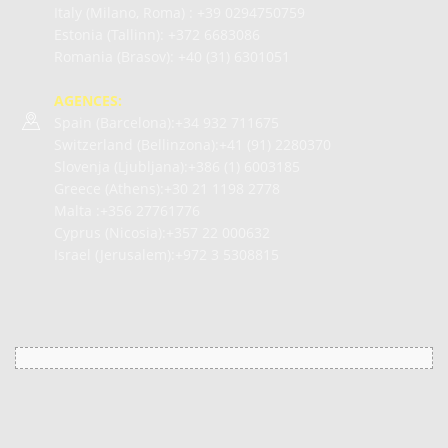
Italy (Milano, Roma) :
+39 0294750759
Estonia (Tallinn):
+372 6683086
Romania (Brasov):
+40 (31) 6301051
AGENCES:
Spain (Barcelona):+34
932 711675
Switzerland (Bellinzona):+41
(91) 2280370
Slovenja (Ljubljana):+386
(1) 6003185
Greece (Athens):+30
21 1198 2778
Malta :+356
27761776
Cyprus (Nicosia):+357
22 000632
Israel (Jerusalem):+972
3 5308815